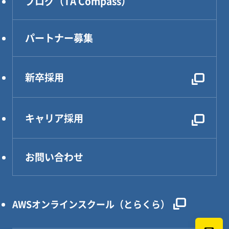
ブログ（TA Compass）
CAE解析・試験・評価
生産技術
パートナー募集
設計効率化支援
電気・電子・PLC制御
新卒採用
レンタルDX部長
キャリア採用
お問い合わせ
AWSオンラインスクール（とらくら）