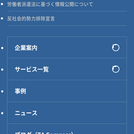
労働者派遣法に基づく情報公開について
反社会的勢力排除宣言
企業案内
会社概要
サービス一覧
選ばれる理由
システム開発
代表メッセージ
事例
インフラ構築
企業理念
コンサルティング
アクセス
ニュース
DXソリューション
設計・製作・試作