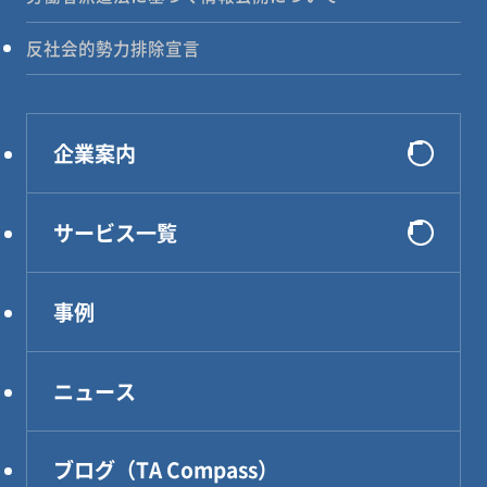
反社会的勢力排除宣言
企業案内
会社概要
サービス一覧
選ばれる理由
システム開発
代表メッセージ
事例
インフラ構築
企業理念
コンサルティング
アクセス
ニュース
DXソリューション
設計・製作・試作
ブログ（TA Compass）