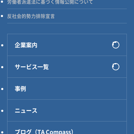
労働者派遣法に基づく情報公開について
反社会的勢力排除宣言
企業案内
会社概要
サービス一覧
選ばれる理由
システム開発
代表メッセージ
事例
インフラ構築
企業理念
コンサルティング
アクセス
ニュース
DXソリューション
設計・製作・試作
ブログ（TA Compass）