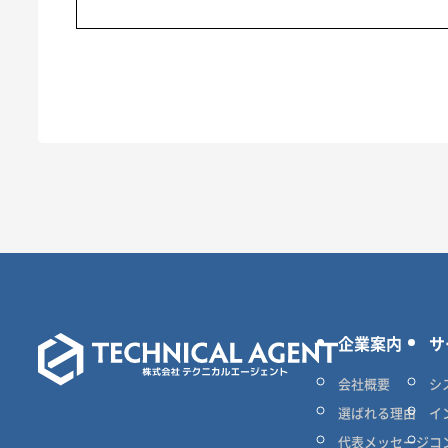
企業案内
サ
会社概要
シ
選ばれる理由
イ
代表メッセージ
コ