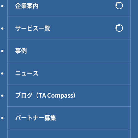
企業案内
会社概要
サービス一覧
選ばれる理由
システム開発
代表メッセージ
事例
インフラ構築
企業理念
コンサルティング
アクセス
ニュース
DXソリューション
設計・製作・試作
ブログ（TA Compass）
CAE解析・試験・評価
生産技術
パートナー募集
設計効率化支援
電気・電子・PLC制御