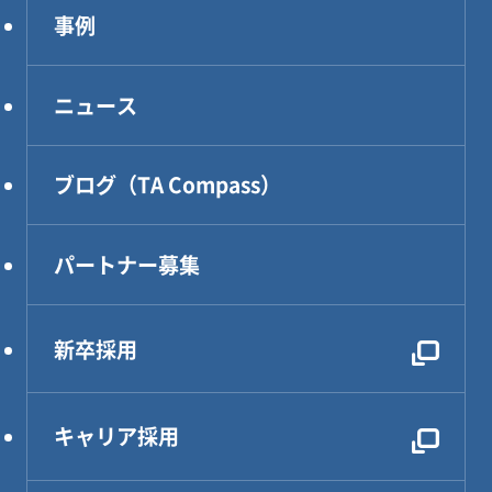
事例
インフラ構築
企業理念
コンサルティング
アクセス
ニュース
DXソリューション
設計・製作・試作
ブログ（TA Compass）
CAE解析・試験・評価
生産技術
パートナー募集
設計効率化支援
電気・電子・PLC制御
新卒採用
レンタルDX部長
キャリア採用