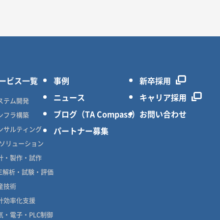
ービス一覧
事例
新卒採用
ニュース
キャリア採用
ステム開発
ブログ（TA Compass）
お問い合わせ
ンフラ構築
ンサルティング
パートナー募集
Xソリューション
計・製作・試作
AE解析・試験・評価
産技術
計効率化支援
気・電子・PLC制御