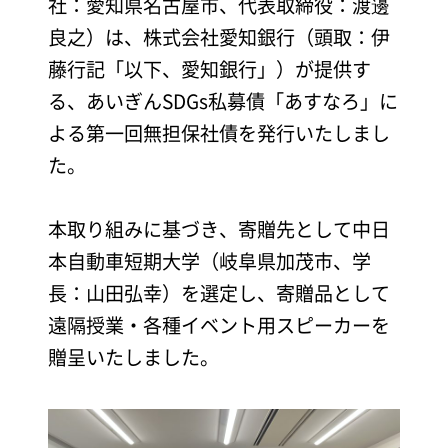
ニュース
社：愛知県名古屋市、代表取締役：渡邊
良之）は、株式会社愛知銀行（頭取：伊
藤行記「以下、愛知銀行」）が提供す
ブログ
る、あいぎんSDGs私募債「あすなろ」に
よる第一回無担保社債を発行いたしまし
た。
新卒採用
本取り組みに基づき、寄贈先として中日
本自動車短期大学（岐阜県加茂市、学
キャリア採用
長：山田弘幸）を選定し、寄贈品として
遠隔授業・各種イベント用スピーカーを
贈呈いたしました。
お問い合わせ