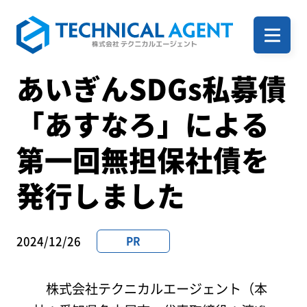
ホーム
あいぎんSDGs私募債
「あすなろ」による
企業案内
第一回無担保社債を
発行しました
サービス一覧
2024/12/26
PR
事例
株式会社テクニカルエージェント（本