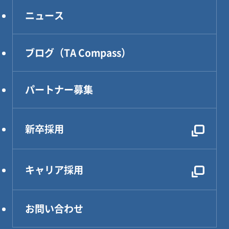
コンサルティング
アクセス
ニュース
DXソリューション
設計・製作・試作
ブログ（TA Compass）
CAE解析・試験・評価
生産技術
パートナー募集
設計効率化支援
電気・電子・PLC制御
新卒採用
レンタルDX部長
キャリア採用
お問い合わせ