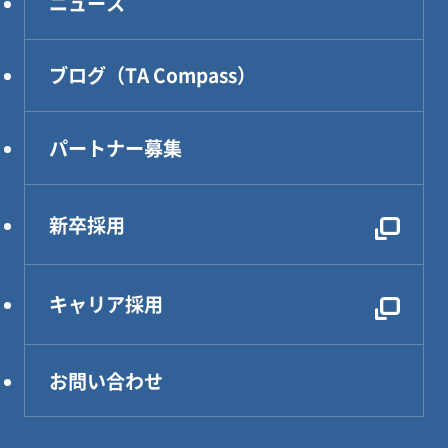
ニュース
DXソリューション
設計・製作・試作
ブログ（TA Compass）
CAE解析・試験・評価
生産技術
パートナー募集
設計効率化支援
電気・電子・PLC制御
新卒採用
レンタルDX部長
キャリア採用
お問い合わせ