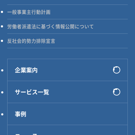
一般事業主行動計画
労働者派遣法に基づく情報公開について
反社会的勢力排除宣言
企業案内
会社概要
サービス一覧
選ばれる理由
システム開発
代表メッセージ
事例
インフラ構築
企業理念
コンサルティング
アクセス