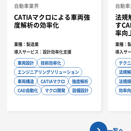
自動車業界
自動車
CATIAマクロによる車両強
法規
度解析の効率化
すC
率向
業種：
製造業
業種：
導入サービス：
設計効率化支援
導入サ
車両設計
技術効率化
テクニ
エンジニアリングソリューション
法規解
車両構造
CATIAマクロ
強度解析
法規順
CAD自動化
マクロ開発
設備設計
効率向
一覧へ