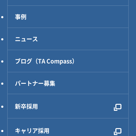
システム開発
代表メッセージ
事例
インフラ構築
企業理念
コンサルティング
アクセス
ニュース
DXソリューション
設計・製作・試作
ブログ（TA Compass）
CAE解析・試験・評価
生産技術
パートナー募集
設計効率化支援
電気・電子・PLC制御
新卒採用
レンタルDX部長
キャリア採用