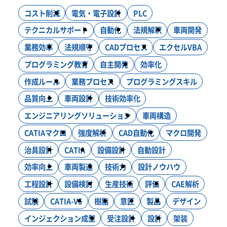
ニュース
コスト削減
電気・電子設計
PLC
システム開発
インフラ構築
コンサルティング
DXソリューション
テクニカルサポート
自動化
法規解釈
車両開発
ブログ
業務効率
法規順守
CADプロセス
エクセルVBA
モノづくり
プログラミング教育
自主開発
効率化
設計・製作・試作
CAE解析・試験・評価
作成ルール
業務プロセス
プログラミングスキル
新卒採用
生産技術
設計効率化支援
電気・電子・PLC制御
品質向上
車両設計
技術効率化
エンジニアリングソリューション
車両構造
CATIAマクロ
強度解析
CAD自動化
マクロ開発
キャリア採用
治具設計
CATIA
設備設計
自動設計
効率向上
車両製造
技術力
設計ノウハウ
工程設計
設備検討
生産技術
評価
CAE解析
お問い合わせ
試験
CATIA-V5
樹脂
意匠
製品
デザイン
インジェクション成型
受注設計
設計
架装