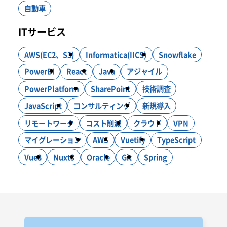
自動車
ITサービス
AWS(EC2、S3)
Informatica(IICS)
Snowflake
PowerBI
React
Java
アジャイル
PowerPlatform
SharePoint
技術調査
JavaScript
コンサルティング
新規導入
リモートワーク
コスト削減
クラウド
VPN
マイグレーション
AWS
Vuetify
TypeScript
Vue3
Nuxt3
Oracle
Git
Spring