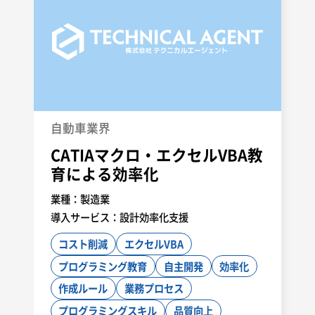
リモートワーク
コスト削減
クラウド
VPN
マイグレーション
AWS
Vuetify
TypeScript
Vue3
Nuxt3
Oracle
Git
Spring
自動車業界
CATIAマクロ・エクセルVBA教
育による効率化
業種：
製造業
導入サービス：
設計効率化支援
コスト削減
エクセルVBA
プログラミング教育
自主開発
効率化
作成ルール
業務プロセス
プログラミングスキル
品質向上