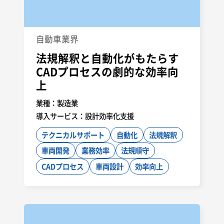
エンジニアリングソリューション
車両構造
CATIAマクロ
強度解析
CAD自動化
マクロ開発
自動車業界
治具設計
CATIA
設備設計
自動設計
法規解釈と自動化がもたらす
効率向上
車両製造
技術力
設計ノウハウ
CADプロセスの劇的な効率向
工程設計
設備検討
生産技術
評価
CAE解析
上
試験
CATIA-V5
樹脂
意匠
製品
デザイン
業種：
製造業
インジェクション成型
受注設計
設計
架装
導入サービス：
設計効率化支援
自動車
テクニカルサポート
自動化
法規解釈
車両開発
業務効率
法規順守
CADプロセス
車両設計
効率向上
AWS(EC2、S3)
Informatica(IICS)
Snowflake
PowerBI
React
Java
アジャイル
PowerPlatform
SharePoint
技術調査
JavaScript
コンサルティング
新規導入