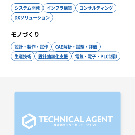
ニュース
システム開発
インフラ構築
コンサルティング
DXソリューション
ブログ
モノづくり
設計・製作・試作
CAE解析・試験・評価
新卒採用
生産技術
設計効率化支援
電気・電子・PLC制御
コスト削減
電気・電子設計
PLC
キャリア採用
テクニカルサポート
自動化
法規解釈
車両開発
業務効率
法規順守
CADプロセス
エクセルVBA
プログラミング教育
自主開発
効率化
作成ルール
業務プロセス
プログラミングスキル
お問い合わせ
品質向上
車両設計
技術効率化