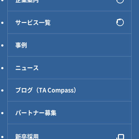
会社概要
サービス一覧
選ばれる理由
システム開発
代表メッセージ
事例
インフラ構築
企業理念
コンサルティング
アクセス
ニュース
DXソリューション
設計・製作・試作
ブログ（TA Compass）
CAE解析・試験・評価
生産技術
パートナー募集
設計効率化支援
電気・電子・PLC制御
新卒採用