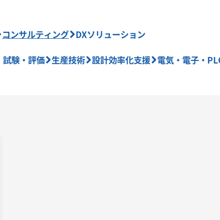
コンサルティング
DXソリューション
・試験・評価
生産技術
設計効率化支援
電気・電子・PL
クニカルサポート
自動化
法規解釈
車両開発
業
開発
効率化
作成ルール
業務プロセス
プログ
ン
車両構造
CATIAマクロ
強度解析
CAD自動
造
技術力
設計ノウハウ
工程設計
設備検討
ン
インジェクション成型
受注設計
設計
架装
owflake
PowerBI
React
Java
アジャイル