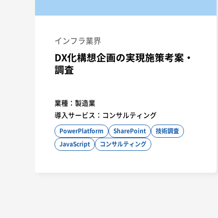
技術調査
JavaScript
コンサルティング
Vuetify
TypeScript
Vue3
Nuxt3
インフラ業界
DX化構想企画の実現施策考案・
調査
業種：
製造業
導入サービス：
コンサルティング
PowerPlatform
SharePoint
技術調査
JavaScript
コンサルティング