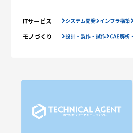
ITサービス
システム開発
インフラ構築
モノづくり
設計・製作・試作
CAE解析
コスト削減
電気・電子設計
PLC
テ
エクセルVBA
プログラミング教育
自主
技術効率化
エンジニアリングソリューショ
設備設計
自動設計
効率向上
車両製
CATIA-V5
樹脂
意匠
製品
デザイ
AWS(EC2、S3)
Informatica(IICS)
Sn