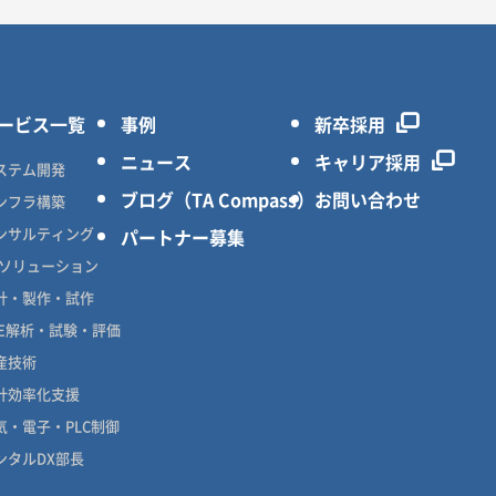
ービス一覧
事例
新卒採用
ニュース
キャリア採用
ステム開発
ブログ（TA Compass）
お問い合わせ
ンフラ構築
ンサルティング
パートナー募集
Xソリューション
計・製作・試作
AE解析・試験・評価
産技術
計効率化支援
気・電子・PLC制御
ンタルDX部長