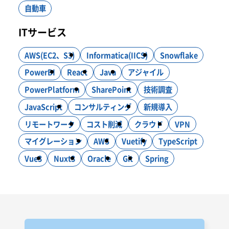
自動車
ITサービス
AWS(EC2、S3)
Informatica(IICS)
Snowflake
PowerBI
React
Java
アジャイル
PowerPlatform
SharePoint
技術調査
JavaScript
コンサルティング
新規導入
リモートワーク
コスト削減
クラウド
VPN
マイグレーション
AWS
Vuetify
TypeScript
Vue3
Nuxt3
Oracle
Git
Spring