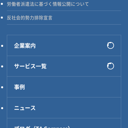
労働者派遣法に基づく情報公開について
反社会的勢力排除宣言
企業案内
会社概要
サービス一覧
選ばれる理由
システム開発
代表メッセージ
事例
インフラ構築
企業理念
コンサルティング
アクセス
ニュース
DXソリューション
設計・製作・試作