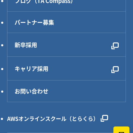
ブログ（TA Compass）
CAE解析・試験・評価
生産技術
パートナー募集
設計効率化支援
電気・電子・PLC制御
新卒採用
レンタルDX部長
キャリア採用
お問い合わせ
AWSオンラインスクール（とらくら）