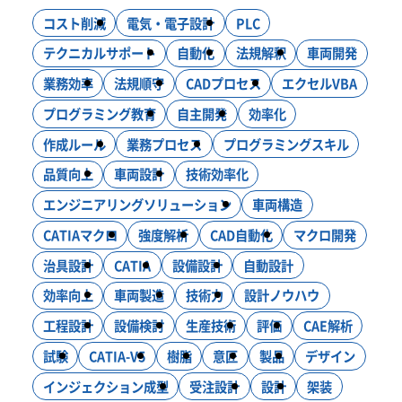
ニュース
コスト削減
電気・電子設計
PLC
システム開発
インフラ構築
コンサルティング
DXソリューション
テクニカルサポート
自動化
法規解釈
車両開発
ブログ
業務効率
法規順守
CADプロセス
エクセルVBA
モノづくり
プログラミング教育
自主開発
効率化
設計・製作・試作
CAE解析・試験・評価
作成ルール
業務プロセス
プログラミングスキル
新卒採用
生産技術
設計効率化支援
電気・電子・PLC制御
品質向上
車両設計
技術効率化
エンジニアリングソリューション
車両構造
CATIAマクロ
強度解析
CAD自動化
マクロ開発
キャリア採用
治具設計
CATIA
設備設計
自動設計
効率向上
車両製造
技術力
設計ノウハウ
工程設計
設備検討
生産技術
評価
CAE解析
お問い合わせ
試験
CATIA-V5
樹脂
意匠
製品
デザイン
インジェクション成型
受注設計
設計
架装