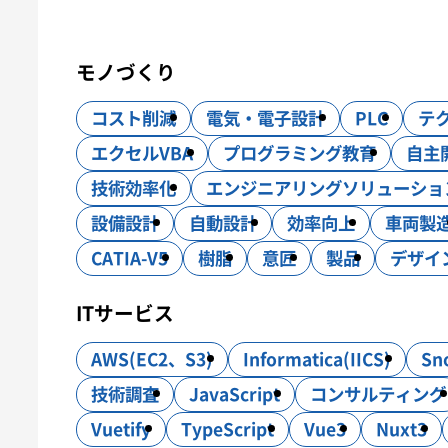
ITサービス
モノづくり
システム開発
インフラ構築
コスト削減
電気・電子設計
PLC
テ
モノづくり
設計・製作・試作
CAE解析
エクセルVBA
プログラミング教育
自主
技術効率化
エンジニアリングソリューショ
設備設計
自動設計
効率向上
車両製
CATIA-V5
樹脂
意匠
製品
デザイ
ITサービス
AWS(EC2、S3)
Informatica(IICS)
Sn
技術調査
JavaScript
コンサルティング
Vuetify
TypeScript
Vue3
Nuxt3