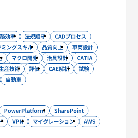
務効率
法規順守
CADプロセス
C制御
ラミングスキル
品質向上
車両設計
化
マクロ開発
治具設計
CATIA
生産技術
評価
CAE解析
試験
自動車
PowerPlatform
SharePoint
ド
VPN
マイグレーション
AWS