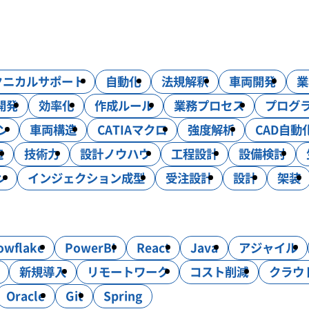
コンサルティング
DXソリューション
クニカルサポート
自動化
法規解釈
車両開発
業
・試験・評価
生産技術
設計効率化支援
電気・電子・PL
開発
効率化
作成ルール
業務プロセス
プログ
ン
車両構造
CATIAマクロ
強度解析
CAD自動
造
技術力
設計ノウハウ
工程設計
設備検討
ン
インジェクション成型
受注設計
設計
架装
owflake
PowerBI
React
Java
アジャイル
新規導入
リモートワーク
コスト削減
クラウ
Oracle
Git
Spring