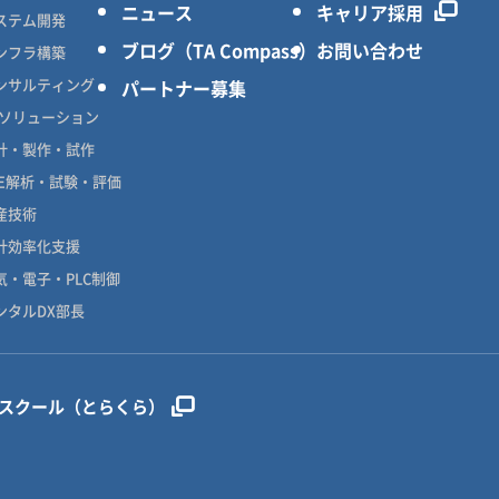
ニュース
キャリア採用
ステム開発
ブログ（TA Compass）
お問い合わせ
ンフラ構築
ンサルティング
パートナー募集
Xソリューション
計・製作・試作
AE解析・試験・評価
産技術
計効率化支援
気・電子・PLC制御
ンタルDX部長
ンスクール（とらくら）