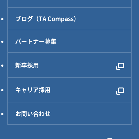
DXソリューション
設計・製作・試作
ブログ（TA Compass）
CAE解析・試験・評価
生産技術
パートナー募集
設計効率化支援
電気・電子・PLC制御
新卒採用
レンタルDX部長
キャリア採用
お問い合わせ