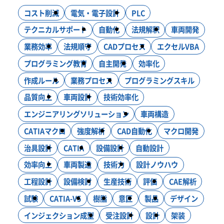
ニュース
コスト削減
電気・電子設計
PLC
システム開発
インフラ構築
コンサルティング
DXソリューション
テクニカルサポート
自動化
法規解釈
車両開発
ブログ
業務効率
法規順守
CADプロセス
エクセルVBA
モノづくり
プログラミング教育
自主開発
効率化
設計・製作・試作
CAE解析・試験・評価
作成ルール
業務プロセス
プログラミングスキル
新卒採用
生産技術
設計効率化支援
電気・電子・PLC制御
品質向上
車両設計
技術効率化
エンジニアリングソリューション
車両構造
CATIAマクロ
強度解析
CAD自動化
マクロ開発
キャリア採用
治具設計
CATIA
設備設計
自動設計
効率向上
車両製造
技術力
設計ノウハウ
工程設計
設備検討
生産技術
評価
CAE解析
お問い合わせ
試験
CATIA-V5
樹脂
意匠
製品
デザイン
インジェクション成型
受注設計
設計
架装