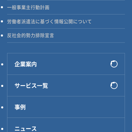
一般事業主行動計画
労働者派遣法に基づく情報公開について
反社会的勢力排除宣言
企業案内
会社概要
サービス一覧
選ばれる理由
システム開発
代表メッセージ
事例
インフラ構築
企業理念
コンサルティング
アクセス
ニュース