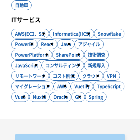
自動車
ITサービス
AWS(EC2、S3)
Informatica(IICS)
Snowflake
PowerBI
React
Java
アジャイル
PowerPlatform
SharePoint
技術調査
JavaScript
コンサルティング
新規導入
リモートワーク
コスト削減
クラウド
VPN
マイグレーション
AWS
Vuetify
TypeScript
Vue3
Nuxt3
Oracle
Git
Spring