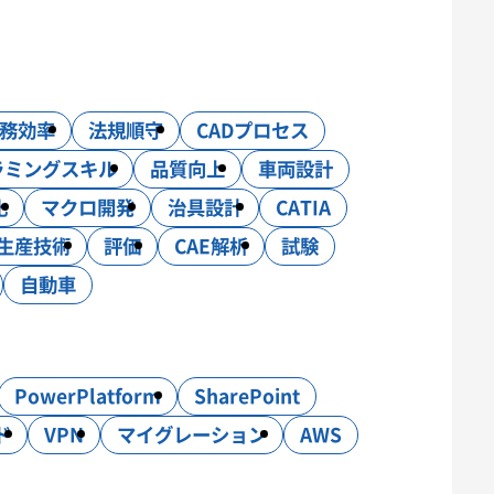
務効率
法規順守
CADプロセス
C制御
ラミングスキル
品質向上
車両設計
化
マクロ開発
治具設計
CATIA
生産技術
評価
CAE解析
試験
自動車
PowerPlatform
SharePoint
ド
VPN
マイグレーション
AWS