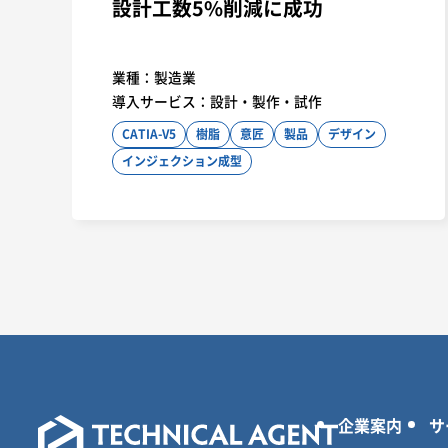
設計工数5%削減に成功
業種：
製造業
導入サービス：
設計・製作・試作
CATIA-V5
樹脂
意匠
製品
デザイン
インジェクション成型
企業案内
サ