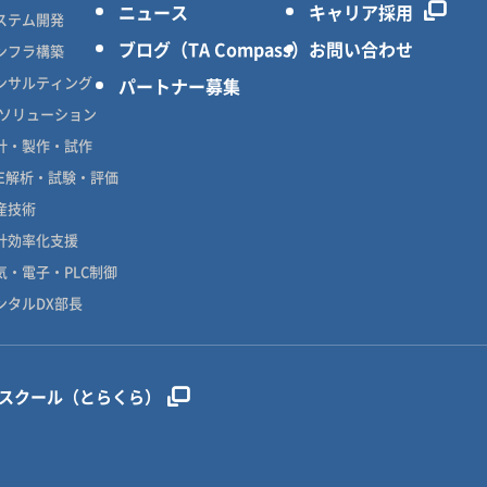
ニュース
キャリア採用
ステム開発
ブログ（TA Compass）
お問い合わせ
ンフラ構築
ンサルティング
パートナー募集
Xソリューション
計・製作・試作
AE解析・試験・評価
産技術
計効率化支援
気・電子・PLC制御
ンタルDX部長
ンスクール（とらくら）