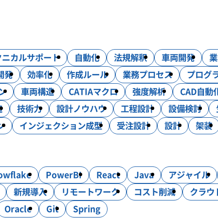
コンサルティング
DXソリューション
クニカルサポート
自動化
法規解釈
車両開発
業
・試験・評価
生産技術
設計効率化支援
電気・電子・PL
開発
効率化
作成ルール
業務プロセス
プログ
ン
車両構造
CATIAマクロ
強度解析
CAD自動
造
技術力
設計ノウハウ
工程設計
設備検討
ン
インジェクション成型
受注設計
設計
架装
owflake
PowerBI
React
Java
アジャイル
新規導入
リモートワーク
コスト削減
クラウ
Oracle
Git
Spring