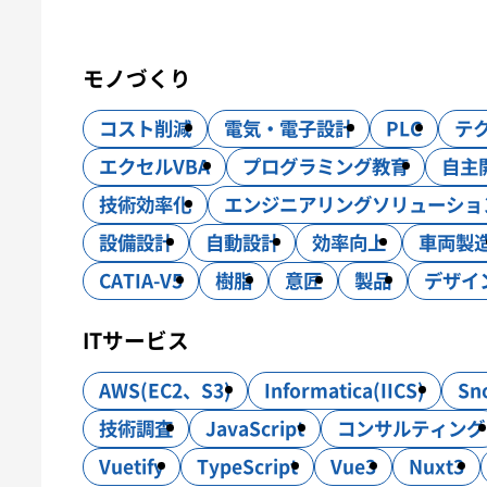
ITサービス
モノづくり
システム開発
インフラ構築
コスト削減
電気・電子設計
PLC
テ
モノづくり
設計・製作・試作
CAE解析
エクセルVBA
プログラミング教育
自主
技術効率化
エンジニアリングソリューショ
設備設計
自動設計
効率向上
車両製
CATIA-V5
樹脂
意匠
製品
デザイ
ITサービス
AWS(EC2、S3)
Informatica(IICS)
Sn
技術調査
JavaScript
コンサルティング
Vuetify
TypeScript
Vue3
Nuxt3