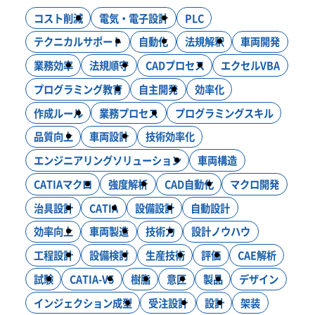
ニュース
コスト削減
電気・電子設計
PLC
システム開発
インフラ構築
コンサルティング
DXソリューション
テクニカルサポート
自動化
法規解釈
車両開発
ブログ
業務効率
法規順守
CADプロセス
エクセルVBA
モノづくり
プログラミング教育
自主開発
効率化
設計・製作・試作
CAE解析・試験・評価
作成ルール
業務プロセス
プログラミングスキル
新卒採用
生産技術
設計効率化支援
電気・電子・PLC制御
品質向上
車両設計
技術効率化
エンジニアリングソリューション
車両構造
CATIAマクロ
強度解析
CAD自動化
マクロ開発
キャリア採用
治具設計
CATIA
設備設計
自動設計
効率向上
車両製造
技術力
設計ノウハウ
工程設計
設備検討
生産技術
評価
CAE解析
お問い合わせ
試験
CATIA-V5
樹脂
意匠
製品
デザイン
インジェクション成型
受注設計
設計
架装