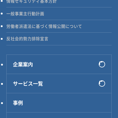
情報セキュリティ基本方針
一般事業主行動計画
労働者派遣法に基づく情報公開について
反社会的勢力排除宣言
企業案内
会社概要
サービス一覧
選ばれる理由
システム開発
代表メッセージ
事例
インフラ構築
企業理念
コンサルティング
アクセス