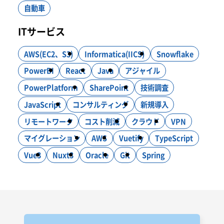
自動車
ITサービス
AWS(EC2、S3)
Informatica(IICS)
Snowflake
PowerBI
React
Java
アジャイル
PowerPlatform
SharePoint
技術調査
JavaScript
コンサルティング
新規導入
リモートワーク
コスト削減
クラウド
VPN
マイグレーション
AWS
Vuetify
TypeScript
Vue3
Nuxt3
Oracle
Git
Spring