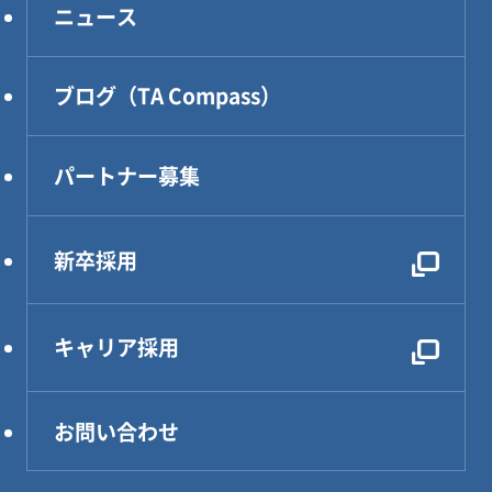
ニュース
DXソリューション
設計・製作・試作
ブログ（TA Compass）
CAE解析・試験・評価
生産技術
パートナー募集
設計効率化支援
電気・電子・PLC制御
新卒採用
レンタルDX部長
キャリア採用
お問い合わせ