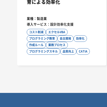
育による効率化
業種：
製造業
導入サービス：
設計効率化支援
コスト削減
エクセルVBA
プログラミング教育
自主開発
効率化
作成ルール
業務プロセス
プログラミングスキル
品質向上
CATIA