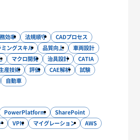
務効率
法規順守
CADプロセス
C制御
ラミングスキル
品質向上
車両設計
化
マクロ開発
治具設計
CATIA
生産技術
評価
CAE解析
試験
自動車
PowerPlatform
SharePoint
ド
VPN
マイグレーション
AWS