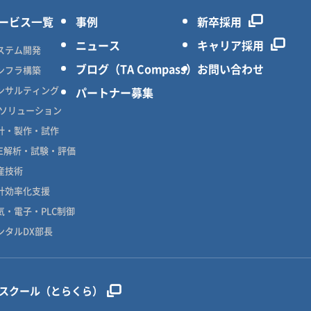
ービス一覧
事例
新卒採用
ニュース
キャリア採用
ステム開発
ブログ（TA Compass）
お問い合わせ
ンフラ構築
ンサルティング
パートナー募集
Xソリューション
計・製作・試作
AE解析・試験・評価
産技術
計効率化支援
気・電子・PLC制御
ンタルDX部長
ンスクール（とらくら）