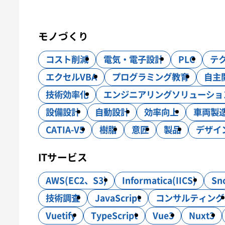
ITサービス
モノづくり
システム開発
インフラ構築
コスト削減
電気・電子設計
PLC
テ
モノづくり
設計・製作・試作
CAE解析
エクセルVBA
プログラミング教育
自主
技術効率化
エンジニアリングソリューショ
設備設計
自動設計
効率向上
車両製
CATIA-V5
樹脂
意匠
製品
デザイ
ITサービス
AWS(EC2、S3)
Informatica(IICS)
Sn
技術調査
JavaScript
コンサルティング
Vuetify
TypeScript
Vue3
Nuxt3