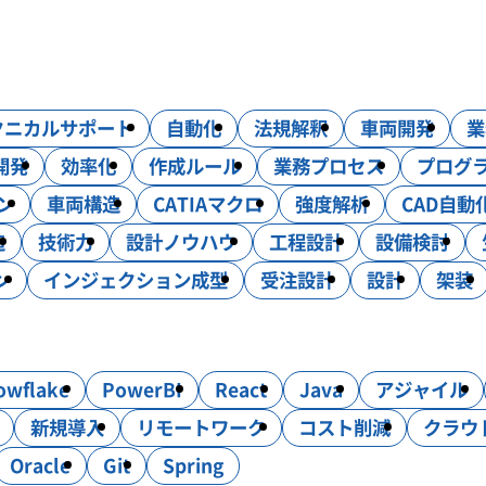
コンサルティング
DXソリューション
クニカルサポート
自動化
法規解釈
車両開発
業
・試験・評価
生産技術
設計効率化支援
電気・電子・PL
開発
効率化
作成ルール
業務プロセス
プログ
ン
車両構造
CATIAマクロ
強度解析
CAD自動
造
技術力
設計ノウハウ
工程設計
設備検討
ン
インジェクション成型
受注設計
設計
架装
owflake
PowerBI
React
Java
アジャイル
新規導入
リモートワーク
コスト削減
クラウ
Oracle
Git
Spring