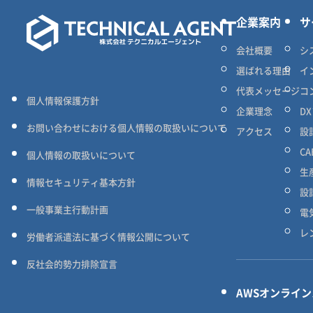
企業案内
サ
会社概要
シ
選ばれる理由
イ
代表メッセージ
コ
個人情報保護方針
企業理念
D
お問い合わせにおける個人情報の取扱いについて
アクセス
設
C
個人情報の取扱いについて
生
情報セキュリティ基本方針
設
一般事業主行動計画
電
レ
労働者派遣法に基づく情報公開について
反社会的勢力排除宣言
AWSオンライ